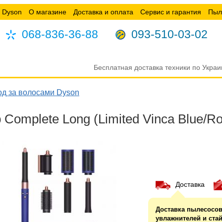
 Dyson
О магазине
Доставка и оплата
Сервис и гарантия
Пыл
068-836-36-88
093-510-03-02
Бесплатная доставка техники по Украи
од за волосами Dyson
Complete Long (Limited Vinca Blue/R
Доставка
Доставка пылесосов
увлажнителей и ста