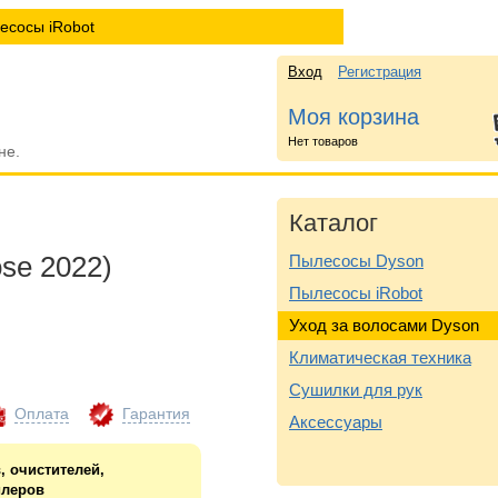
есосы iRobot
Вход
Регистрация
Моя корзина
Нет товаров
не.
Каталог
ose 2022)
Пылесосы Dyson
Пылесосы iRobot
Уход за волосами Dyson
Климатическая техника
Сушилки для рук
Оплата
Гарантия
Аксессуары
, очистителей,
йлеров