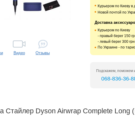
Курьером по Киеву в 
Новой почтой по Укра
Доставка аксессуар
Курьером по Киеву
- правый берег 150 гр
- левый берег 300 грн
По Украине - по тар
ки
Видео
Отзывы
Подскажем, поможем и
068-836-36-8
 Стайлер Dyson Airwrap Complete Long (L