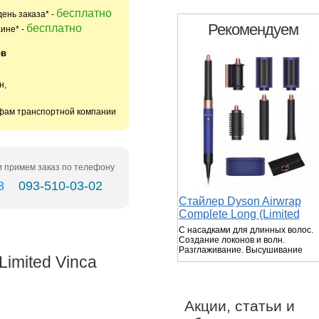
бесплатно
день заказа* -
Рекомендуем
бесплатно
ине* -
ов
н,
ифам транспортной компании
 примем заказ по телефону
8
093-510-03-02
Стайлер Dyson Airwrap
Complete Long (Limited
Vinca Blue/Rose 2022)
С насадками для длинных волос.
Создание локонов и волн.
Разглаживание. Высушивание
imited Vinca
волос. Без экстремальных темп...
Акции, статьи и