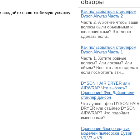
обзоры
Как пользоваться стайлером
и создайте свою любимую укладку.
Dyson Airwrap Часть 2
Часть 2. А хотите чтобы ваши
волосы были объемными и
шелковистыми? Это легко
сделать если...
Как пользоваться стайлером
Dyson Airwrap Часть 1
Часть 1. Хотите ровные
волосы? Или локоны? Или
объем? Все это легко сделать
если посмотреть эти...
DYSON HAIR DRYER или
AIRWRAP Что выбрать?
Сравнение! Фен Дайсон или
стайлер дайсон
Что лучше - фен DYSON HAIR
DRYER или стайлер DYSON
AIRWRAP? Что подойдет
именно вам?
Сравнение беспроводных
моделей пылесосов Dyson
V6,V7 и V8