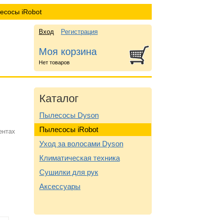
есосы iRobot
Вход
Регистрация
Моя корзина
Нет товаров
Каталог
Пылесосы Dyson
Пылесосы iRobot
ентах
Уход за волосами Dyson
Климатическая техника
Сушилки для рук
Аксессуары