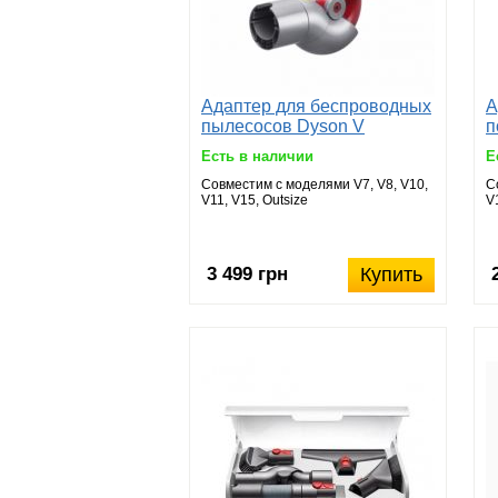
Адаптер для беспроводных
А
пылесосов Dyson V
п
Есть в наличии
Е
Совместим с моделями V7, V8, V10,
С
V11, V15, Outsize
V
3 499 грн
Купить