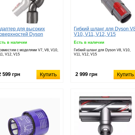
даптер для высоких
Гибкий шланг для Dyson V8
оверхностей Dyson
V10, V11, V12, V15
сть в наличии
Есть в наличии
овместим с моделями V7, V8, V10,
Гибкий шланг для Dyson V8, V10,
11, V12, V15
V11, V12, V15
2 599 грн
Купить
2 999 грн
Купить