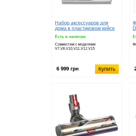
Набор аксессуаров для
Ф
дома в пластиковом кейсе
D
Есть в наличии
Е
Совместим с моделями
Ф
V7,V8,V10,V11,V12,V15
6 999 грн
Купить