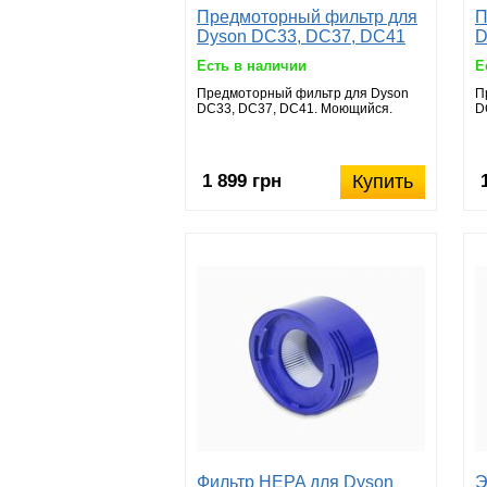
Предмоторный фильтр для
П
Dyson DC33, DC37, DC41
D
Есть в наличии
Е
Предмоторный фильтр для Dyson
П
DC33, DC37, DC41. Моющийся.
D
1 899 грн
Купить
Фильтр HEPA для Dyson
Э