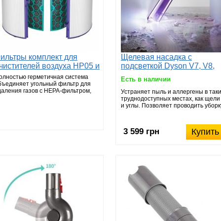
ильтры комплект для
Щелевая насадка с
чистителей воздуха HP05 и
подсветкой Dyson V7, V8,
P05 Dyson
V10, V11, V15
олностью герметичная система
Есть в наличии
бъединяет угольный фильтр для
даления газов с HEPA-фильтром,
Устраняет пыль и аллергены в так
оторый отфильтровы...
труднодоступных местах, как щели
и углы. Позволяет проводить уборк
в темных ...
3 599 грн
Купить