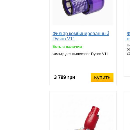
Фильтр комбинированный
Ф
Dyson V11
о
T
П
Есть в наличии
о
у
Фильтр для пылесосов Dyson V11
к
3 799 грн
Купить