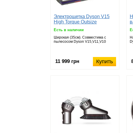
Электрощетка Dyson V15
Н
High Torque Outsize
в
(широкая)
Есть в наличии
Е
Широкая (35cм). Совместима с
Н
пылесосом Dyson V15,V11,V10
D
11 999 грн
Купить