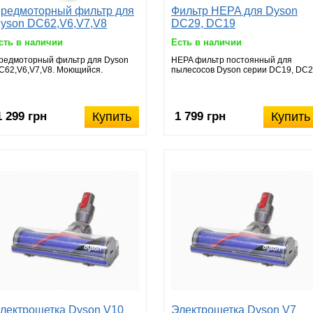
редмоторный фильтр для
Фильтр HEPA для Dyson
yson DC62,V6,V7,V8
DC29, DC19
сть в наличии
Есть в наличии
редмоторный фильтр для Dyson
HEPA фильтр постоянный для
C62,V6,V7,V8. Моющийся.
пылесосов Dyson серии DC19, DC
1 299 грн
Купить
1 799 грн
Купить
лектрощетка Dyson V10
Электрощетка Dyson V7