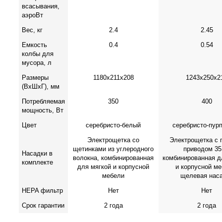
всасывания,
аэроВт
Вес, кг
2.4
2.45
Емкость
0.4
0.54
колбы для
мусора, л
Размеры
1180x211х208
1243x250x2
(ВхШхГ), мм
Потребляемая
350
400
мощность, Вт
Цвет
cеребристо-белый
cеребристо-пур
Электрощетка со
Электрощетка с
щетинками из углеродного
приводом 35
Насадки в
волокна, комбинированная
комбинированная д
комплекте
для мягкой и корпусной
и корпусной ме
мебели
щелевая нас
HEPA фильтр
Нет
Нет
Срок гарантии
2 года
2 года