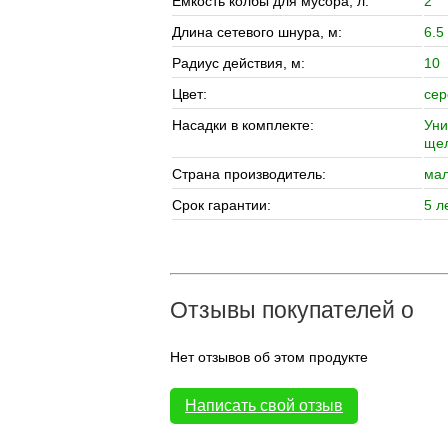
Емкость колбы для мусора, л:
2
Длина сетевого шнура, м:
6.5
Радиус действия, м:
10
Цвет:
сер
Насадки в комплекте:
Уни
щел
Страна производитель:
мал
Срок гарантии:
5 л
Отзывы покупателей о
Нет отзывов об этом продукте
Написать свой отзыв