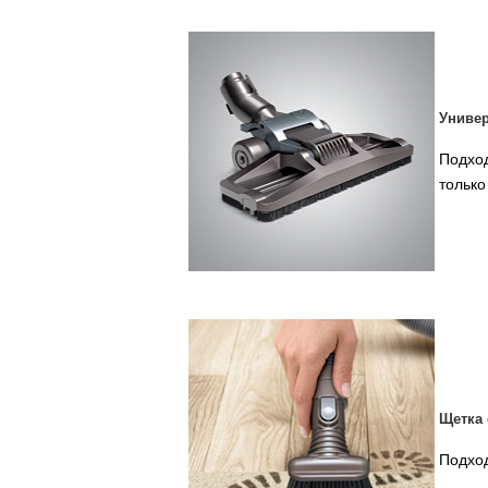
Универ
Подход
только
Щетка 
Подход