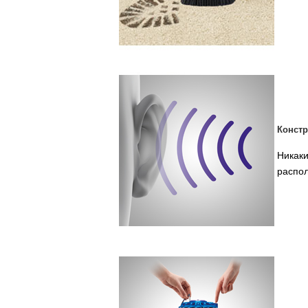
Констр
Никаки
распол