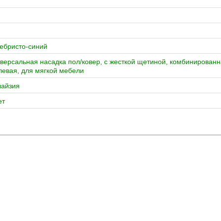
ебристо-синий
версальная насадка пол/ковер, с жесткой щетиной, комбинирован
евая, для мягкой мебели
айзия
ет