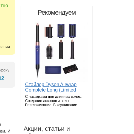
атно
Рекомендуем
мпании
ефону
02
Стайлер Dyson Airwrap
Complete Long (Limited
Vinca Blue/Rose 2022)
С насадками для длинных волос.
Создание локонов и волн.
Разглаживание. Высушивание
волос. Без экстремальных темп...
я
Акции, статьи и
зи. И