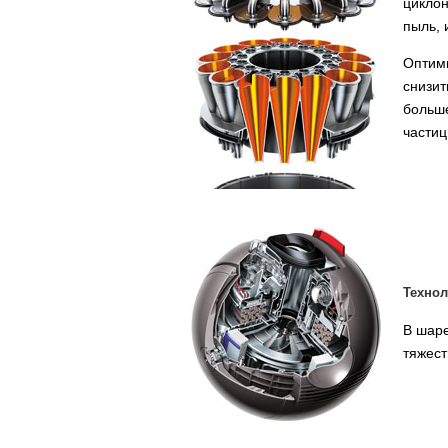
циклон
пыль, 
Оптими
снизит
больше
частиц
Технол
В шар
тяжест