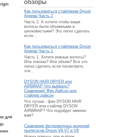
обзоры
igin
Как пользоваться стайлером Dyson
Airwrap Часть 2
Часть 2. А хотите чтобы ваши
волосы были объемными и
шелковистыми? Это легко сделать
если...
Как пользоваться стайлером Dyson
Airwrap Часть 1
Часть 1. Хотите ровные волосы?
Или локоны? Или объем? Все это
легко сделать если посмотреть
эти...
DYSON HAIR DRYER или
AIRWRAP Что выбрать?
Сравнение! Фен Дайсон или
стайлер дайсон
Что лучше - фен DYSON HAIR
DRYER или стайлер DYSON
AIRWRAP? Что подойдет именно
вам?
ки для
до
Сравнение беспроводных моделей
пылесосов Dyson V6,V7 и V8
нних
Нужна помощь при выборе