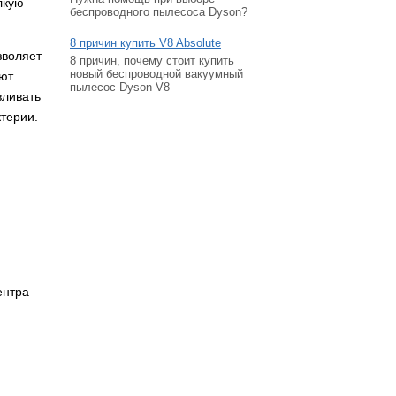
лкую
беспроводного пылесоса Dyson?
8 причин купить V8 Absolute
зволяет
8 причин, почему стоит купить
новый беспроводной вакуумный
ают
пылесос Dyson V8
вливать
ктерии.
ентра