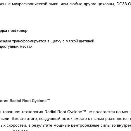
ольше микроскопической пыли, чем любые другие циклоны, DC33 Or
дка пол/ковер
асадка трансформируется в щетку с мягкой щетиной
одоступных местах
огия Radial Root Cyclone™
нтованная технология Radial Root Cyclone™ не полагается на меш
пыли. Вместо этого, воздушный поток вместе с пылью разгоняется 
ых скоростей, в результате мощные центробежные силы во внутре