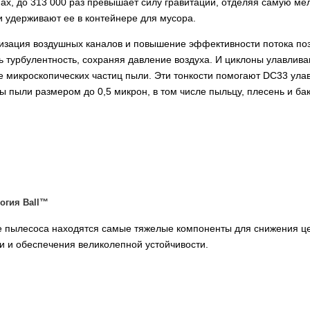
ах, до 313 000 раз превышает силу гравитации, отделяя самую ме
и удерживают ее в контейнере для мусора.
зация воздушных каналов и повышение эффективности потока по
ь турбулентность, сохраняя давление воздуха. И циклоны улавлив
 микроскопических частиц пыли. Эти тонкости помогают DC33 ула
ы пыли размером до 0,5 микрон, в том числе пыльцу, плесень и ба
огия Ball™
е пылесоса находятся самые тяжелые компоненты для снижения ц
и и обеспечения великолепной устойчивости.