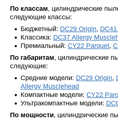
По классам
, цилиндрические пыл
следующие классы:
Бюджетный:
DC29 Origin
,
DC41 
Классика:
DC37 Allergy Muscle
Премиальный:
CY22 Parquet
,
C
По габаритам
, цилиндрические п
следующие:
Средние модели:
DC29 Origin
,
Allergy Musclehead
Компактные модели:
CY22 Parq
Ультракомпактные модели:
DC6
По мощности
, цилиндрические п