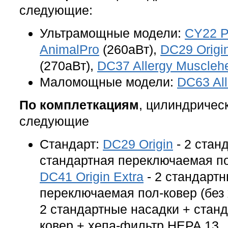
следующие:
Ультрамощные модели:
CY22 P
AnimalPro
(260аВт),
DC29 Origi
(270аВт),
DC37 Allergy Muscleh
Маломощные модели:
DC63 All
По комплеткациям
, цилиндричес
следующие
Стандарт:
DC29 Origin
- 2 стан
стандартная переключаемая пол
DC41 Origin Extra
- 2 стандартн
переключаемая пол-ковер (без
2 стандартные насадки + стан
ковер + хепа-фильтр HEPA 13