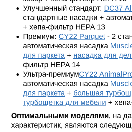
Улучшенный стандарт:
DC37 Al
стандартные насадки + автома
+ хепа-фильтр HEPA 13
Премиум:
CY22 Parquet
- 2 ста
автоматическая насадка
Muscl
для паркета
+
насадка для дел
фильтр HEPA 14
Ультра-премиум
CY22 AnimalPr
автоматическая насадка
Muscl
для паркета
+
большая турбоще
турбощетка для мебели
+ хепа
Оптимальными моделями
, на д
характеристик, являются следующ