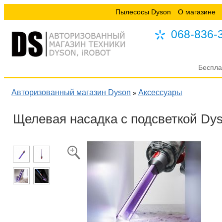
Пылесосы Dyson
О магазине
068-836-
Беспла
Авторизованный магазин Dyson
Аксессуары
»
Щелевая насадка с подсветкой Dyso